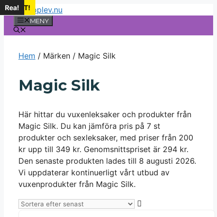
Rea!
NYHET!
Rea!
Rea!
Rea!
Rea!
Rea!
Rea!
Hoppa
till
MENY
innehåll
Hem
/ Märken / Magic Silk
Magic Silk
Här hittar du vuxenleksaker och produkter från
Magic Silk. Du kan jämföra pris på 7 st
produkter och sexleksaker, med priser från 200
kr upp till 349 kr. Genomsnittspriset är 294 kr.
Den senaste produkten lades till 8 augusti 2026.
Vi uppdaterar kontinuerligt vårt utbud av
vuxenprodukter från Magic Silk.