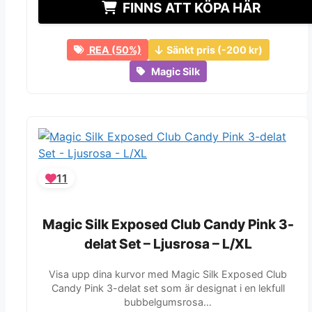
priset
priset
priset
priset
FINNS ATT KÖPA HÄR
var:
var:
är:
är:
399 kr.
399 kr.
200 kr.
200 kr.
REA (50%)
Sänkt pris (-200 kr)
Magic Silk
11
Magic Silk Exposed Club Candy Pink 3-
Magic Silk Exposed Club Candy Pink 3-
delat Set – Ljusrosa – L/XL
delat Set – Ljusrosa – L/XL
Visa upp dina kurvor med Magic Silk Exposed Club
Candy Pink 3-delat set som är designat i en lekfull
bubbelgumsrosa…