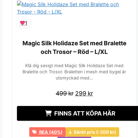
1
Magic Silk Holidaze Set med Bralette
Magic Silk Holidaze Set med Bralette
och Trosor – Röd – L/XL
och Trosor – Röd – L/XL
Klä dig sexigt med Magic Silk Holidaze Set med
Bralette och Trosor. Braletten i mesh med bygel är
utsmyckad med…
Det
Det
Det
Det
499
499
kr
kr
299
299
kr
kr
ursprungliga
ursprungliga
nuvarande
nuvarande
priset
priset
priset
priset
FINNS ATT KÖPA HÄR
var:
var:
är:
är:
499 kr.
499 kr.
299 kr.
299 kr.
REA (40%)
Sänkt pris (-200 kr)