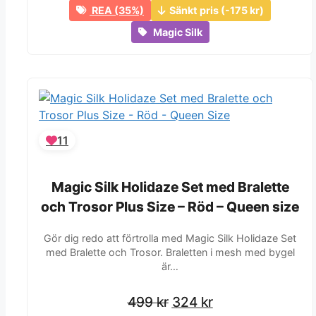
REA (35%)
Sänkt pris (-175 kr)
Magic Silk
11
Magic Silk Holidaze Set med Bralette
Magic Silk Holidaze Set med Bralette
och Trosor Plus Size – Röd – Queen size
och Trosor Plus Size – Röd – Queen size
Gör dig redo att förtrolla med Magic Silk Holidaze Set
med Bralette och Trosor. Braletten i mesh med bygel
är…
Det
Det
Det
Det
499
499
kr
kr
324
324
kr
kr