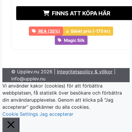
ursprungliga
ursprungliga
nuvarande
nuvarande
priset
priset
priset
priset
FINNS ATT KÖPA HÄR
var:
var:
är:
är:
499 kr.
499 kr.
324 kr.
324 kr.
REA (35%)
Sänkt pris (-175 kr)
Magic Silk
© Upplev.nu 2026 |
Integritetspolicy & villkor
|
info@upplev.nu
Vi använder kakor (cookies) för att förbättra
webbplatsen, få statistik över besökare och förbättra
din användarupplevelse. Genom att klicka på "Jag
accepterar" godkänner du alla cookies.
Cookie Settings
Jag accepterar