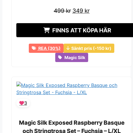
Det
Det
Det
Det
499
499
kr
kr
349
349
kr
kr
ursprungliga
ursprungliga
nuvarande
nuvarande
priset
priset
priset
priset
FINNS ATT KÖPA HÄR
var:
var:
är:
är:
499 kr.
499 kr.
349 kr.
349 kr.
REA (30%)
Sänkt pris (-150 kr)
Magic Silk
3
Magic Silk Exposed Raspberry Basque
Magic Silk Exposed Raspberry Basque
och Stringtrosa Set – Fuchsia – L/XL
och Stringtrosa Set – Fuchsia – L/XL