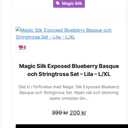
Magic Silk
4
Magic Silk Exposed Blueberry Basque
Magic Silk Exposed Blueberry Basque
och Stringtrosa Set – Lila – L/XL
och Stringtrosa Set – Lila – L/XL
Glid in i förförelse med Magic Silk Exposed Blueberry
Basque och Stringtrosa Set. Mjukt nät och blommig
spets omsluter din…
Det
Det
Det
Det
399
399
kr
kr
200
200
kr
kr
ursprungliga
ursprungliga
nuvarande
nuvarande