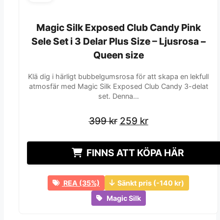
Magic Silk Exposed Club Candy Pink
Magic Silk Exposed Club Candy Pink
Sele Set i 3 Delar Plus Size – Ljusrosa –
Sele Set i 3 Delar Plus Size – Ljusrosa –
Queen size
Queen size
Klä dig i härligt bubbelgumsrosa för att skapa en lekfull
atmosfär med Magic Silk Exposed Club Candy 3-delat
set. Denna…
Det
Det
Det
Det
399
399
kr
kr
259
259
kr
kr
ursprungliga
ursprungliga
nuvarande
nuvarande
priset
priset
priset
priset
FINNS ATT KÖPA HÄR
var:
var:
är:
är:
399 kr.
399 kr.
259 kr.
259 kr.
REA (35%)
Sänkt pris (-140 kr)
Magic Silk