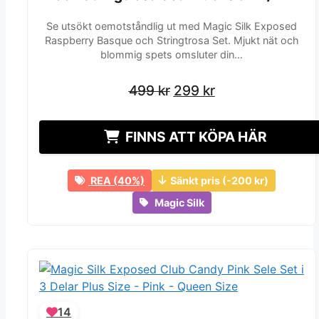
Se utsökt oemotståndlig ut med Magic Silk Exposed
Raspberry Basque och Stringtrosa Set. Mjukt nät och
blommig spets omsluter din…
Det
Det
Det
Det
499
499
kr
kr
299
299
kr
kr
ursprungliga
ursprungliga
nuvarande
nuvarande
priset
priset
priset
priset
FINNS ATT KÖPA HÄR
var:
var:
är:
är:
499 kr.
499 kr.
299 kr.
299 kr.
REA (40%)
Sänkt pris (-200 kr)
Magic Silk
14