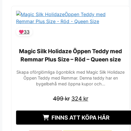
33
Magic Silk Holidaze Öppen Teddy med
Magic Silk Holidaze Öppen Teddy med
Remmar Plus Size – Röd – Queen size
Remmar Plus Size – Röd – Queen size
Skapa oförglömliga ögonblick med Magic Silk Holidaze
Öppen Teddy med Remmar. Denna teddy har en
bygelbehå med öppna kupor och…
Det
Det
Det
Det
499
499
kr
kr
324
324
kr
kr
ursprungliga
ursprungliga
nuvarande
nuvarande
priset
priset
priset
priset
FINNS ATT KÖPA HÄR
var:
var:
är:
är:
499 kr.
499 kr.
324 kr.
324 kr.