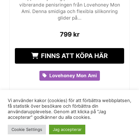
vibrerande penisringen från Lovehoney Mon
Ami. Denna smidiga och flexibla silikonring
glider på…
799
799
kr
kr
FINNS ATT KÖPA HÄR
Lovehoney Mon Ami
Vi använder kakor (cookies) för att förbättra webbplatsen,
få statistik över besökare och förbättra din
användarupplevelse. Genom att klicka på "Jag
accepterar" godkänner du alla cookies.
© Upplev.nu 2026 |
Integritetspolicy & villkor
|
Cookie Settings
Jag accepterar
info@upplev.nu