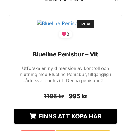
REA!
2
Blueline Penisbur – Vit
Blueline Penisbur – Vit
Utforska en ny dimension av kontroll och
njutning med Blueline Penisbur, tillgänglig i
både svart och vitt. Denna penisbur är…
Det
Det
Det
Det
1195
1195
kr
kr
995
995
kr
kr
ursprungliga
ursprungliga
nuvarande
nuvarande
priset
priset
priset
priset
FINNS ATT KÖPA HÄR
var:
var:
är:
är:
1195 kr.
1195 kr.
995 kr.
995 kr.